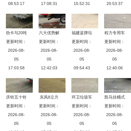
08:53:17
礼
用车全面解
17:08:31
15:52:31
国六最新车
20:53:37
析
型解析
劲卡与20吨
六大优势解
福建蓝牌垃
程力专用车
压缩垃圾车
更新时间：
更新时间：
析 东风D9
更新时间：
圾车 15吨
更新时间：
报价解析
高效环保的
2026-08-
压缩垃圾车
2026-08-
国六勾壁式
2026-08-
压缩垃圾车
2026-08-
环卫利器，
05
与6方国六
05
垃圾清运车
05
与油罐车市
05
兼谈油罐车
17:03:58
压缩垃圾车
12:42:03
的环保与效
09:54:43
场行情一览
12:40:06
的差异化优
的匠心设计
能解析
势
与实用功能
庆铃五十铃
东风8立方
环卫垃圾车
凯马挂桶式
更新时间：
6方压缩垃
轻型后推卸
更新时间：
更新时间：
与油罐车
更新时间：
垃圾车 现
圾车厂价直
2026-08-
车价格趋势
2026-08-
城市运维中
2026-08-
代城市环卫
2026-08-
销 专业品
05
垃圾车市场
05
的“双面清
05
的高效解决
05