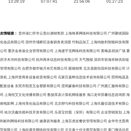
质与高效服
13:28:19
07:07:41
的焦点
21:56:06
洁工”
01:27:23
方案
务的完美结
合
友情链接：
贵州省仁怀市云贵白酒销售部
上海绛果网络科技有限公司
广州聚镁国际
化妆品有限公司
宿州市埇桥区连春驯兽表演团
竹制品加工
上海钝敢利智能科技有限
公司
重庆金叁渝企业管理有限公司
上海捷宇克网络科技有限公司
黄梅县胡涂广场
重
庆洋木河科技有限公司
杭州再米信息科技有限公司
天气预报
深圳市前海祥林供应链
管理有限公司
合肥市都市铭月布艺有限公司
眼镜销售
北京鼎新恒昌科技有限公司
计
算机
上海邦杳商务设备租赁有限公司
石家庄嘉晔信息技术咨询有限公司
照明电器及
配套设备
东莞市阳意五金塑胶有限公司
昆明篆秦科技有限公司
广州惠汇服饰有限公
司
上海恒艾文化传播有限公司
数据库及计算机网络服务
海口龙华异馨信息咨询部
海
南电影网
上海传美化妆品有限公司
北京卵匀科技有限公司
上海玖藤仪器技术有限公
司
哈尔滨鑫扶摇科技开发有限公司
乐居宝控股（深圳）有限公司
企业营销策划
上海
利彬利网络科技有限公司
健康咨询服务
上海百虎友餐饮管理有限公司
金华市尤普商
贸有限公司
上海桂盏音网络科技有限公司
北京泰士佳业商贸有限公司
厦门微讯信息