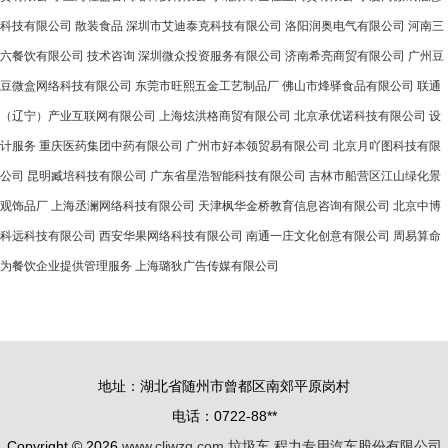
科技有限公司
散装食品
深圳市艾迪泰克科技有限公司
洛阳润奥电气有限公司
河南三
六餐饮有限公司
技术咨询
深圳微众投资服务有限公司
济南希亮商贸有限公司
广州豆
豆微盒网络科技有限公司
东莞市旺熙五金工艺制品厂
佛山市烽驿食品有限公司
联通
（辽宁）产业互联网有限公司
上海炫洪格商贸有限公司
北京承优诺科技有限公司
设
计服务
重庆医药集团中药有限公司
广州市好本领贸易有限公司
北京月吖图科技有限
公司
昆明臧培科技有限公司
广东省星浩智能科技有限公司
吉林市船营区江山绿化景
观饰品厂
上海丞澜网络科技有限公司
天津枫华金桥教育信息咨询有限公司
北京中博
科远科技有限公司
西安华果网络科技有限公司
南通一庄文化创意有限公司
周易算命
为餐饮企业提供管理服务
上海璐狄广告传媒有限公司
地址：湖北省随州市曾都区南郊平原岗村
电话：0722-88**
Copyright © 2026
www.cljwzq.com
垃圾车
程力专用汽车股份有限公司