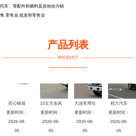
托车、零配件和燃料及其他动力销
售,零售业,批发和零售业
产品列表
PRODUCT
----------------
匠心铸就
10立方东风
大连常用垃
程力汽车
武汉九通汽
更新时间：
压缩式对接
更新时间：
圾车种类及
更新时间：
东风多利卡
更新时间：
车厂专用车
2026-08-
垃圾车 高
2026-08-
清运效率解
2026-08-
5方吸尘车
2026-08-
产品相册巡
05
效环保的专
05
05
析
厂家报价与
05